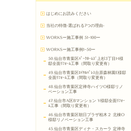
はじめにお読みください
当社の特徴-選ばれる7つの理由-
WORKSー施工事例 51~100ー
WORKSー施工事例1~50ー
50.仙台市青葉区ﾊﾟｰｸﾎｰﾑｽﾞ上杉3丁目H様
邸全面ﾘﾌｫｰﾑ工事（間取り変更有）
49.仙台市青葉区ﾛｲﾔﾙﾊﾟﾚｽ台原森林園E様邸
全面ﾘﾌｫｰﾑ工事（間取り変更有）
48.仙台市青葉区定禅寺ハイツO様邸リノ
ベーション工事
47.仙台市A区Bマンション Y様邸全面ﾘﾌｫｰ
ﾑ工事（間取り変更有）
46.仙台市青葉区朝日プラザ柏木２ 北棟O
様邸リノベーション工事
45.仙台市青葉区ディナ・スカーラ 定禅寺