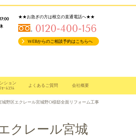
★★お急ぎの方は根立の直通電話へ★★
17:00
0120-400-156
休
WEBからのご相談予約はこちらへ
ンション
よくあるご質問
会社概要
ﾌｫｰﾑｺﾗﾑ
市宮城野区エクレール宮城野O様邸全面リフォーム工事
区エクレール宮城