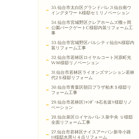
35.仙台市太白区グランドパレス仙台南ウ
イングタワー K様邸セミリノベーション
34.仙台市宮城野区クレアホームズ榴ヶ岡
公園パークゲートC様邸内装リフォーム工
事
33.仙台市宮城野区パルシティ仙台K様邸内
装リフォーム工事
32.仙台市若林区ロイヤルコート河原町光
WＭ様邸リノベーション
31.仙台市若林区ライオンズマンション若林
代2Ｓ様邸リフォーム
30.仙台市青葉区朝日プラザ柏木Ｓ様邸リ
フォーム工事
29.仙台市若林区ｼｬﾝﾎﾞｰﾙ石名坂Y様邸リノ
ベーション
28.仙台泉区ロイヤルパレス泉中央 Ｕ様邸
全面リフォーム工事
27.仙台市若林区ナイスアーバン新寺小路
H様邸水周り４点リフォーム