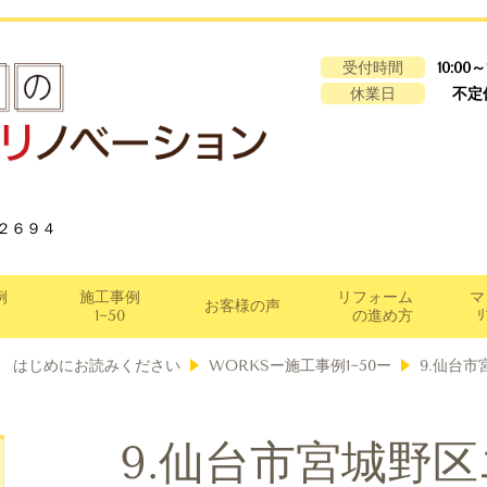
受付時間
10:00～
休業日
不定
２６９４
例
施工事例
リフォーム
マ
お客様の声
1~50
の進め方
ﾘ
はじめにお読みください
WORKSー施工事例1~50ー
9.仙台
9.仙台市宮城野