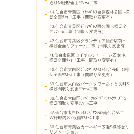
通りM様邸全面ﾘﾌｫｰﾑ工事
44.仙台市青葉区ﾛｲﾔﾙﾊﾟﾚｽ台原森林公園K様
邸全面ﾘﾌｫｰﾑ工事（間取り変更有）
43.仙台市青葉区ﾀﾞｲｱﾊﾟﾚｽ西公園 K様邸全
面ﾘﾌｫｰﾑ工事（間取り変更有）
42.仙台市青葉区グランディア仙台駅前H
様邸全面リフォーム工事（間取り変更有
41.仙台市泉区ロイヤルシャトー八乙女 K
様邸全面ﾘﾌｫｰﾑ工事（間取り変更有）
40.仙台市太白区ｸﾞﾗﾝﾏｰｸｽｸｴｱ仙台長町 G様
邸全面ﾘﾌｫｰﾑ工事（間取り変更有）
39.仙台市太白区パークタワーあすと長町S
様邸間取り変更ﾘﾌｫｰﾑ工事
38.仙台市太白区ﾜﾝﾊﾟｰｸﾚｼﾞﾃﾞﾝｼｬﾙﾀﾜｰｽﾞ S
様邸間取り変更ﾘﾌｫｰﾑ工事
37.仙台市太白区ﾗｲｵﾝｽﾞﾏﾝｼｮﾝ南仙台第二
W様邸内装/設備ﾘﾌｫｰﾑ工事
36.仙台市青葉区カーネギー広瀬S様邸セミ
リノベーション