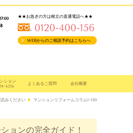
★★お急ぎの方は根立の直通電話へ★★
17:00
0120-400-156
休
WEBからのご相談予約はこちらへ
ンション
よくあるご質問
会社概要
ﾌｫｰﾑｺﾗﾑ
お読みください
マンションリフォームコラム1~130
ーションの完全ガイド！