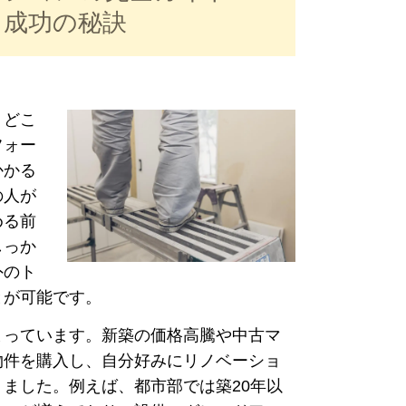
と成功の秘訣
、どこ
フォー
かかる
の人が
める前
しっか
外のト
とが可能です。
まっています。新築の価格高騰や中古マ
物件を購入し、自分好みにリノベーショ
ました。例えば、都市部では築20年以