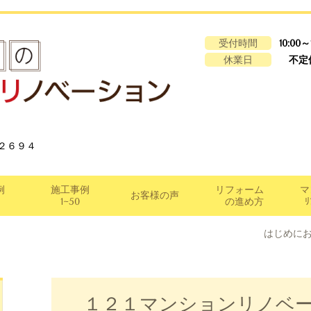
受付時間
10:00～
休業日
不定
２６９４
例
施工事例
リフォーム
マ
お客様の声
1~50
の進め方
ﾘ
はじめに
１２１
マンションリノベ