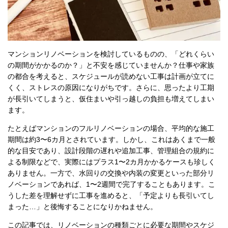
マンションリノベーションを検討しているものの、「どれくらい
の期間がかかるのか？」と不安を感じていませんか？仕事や家族
の都合を考えると、スケジュールが読めない工事は計画が立てに
くく、ストレスの原因になりがちです。さらに、思ったより工期
が長引いてしまうと、仮住まいや引っ越しの負担も増えてしまい
ます。
たとえばマンションのフルリノベーションの場合、平均的な施工
期間は約3〜6カ月とされています。しかし、これはあくまで一般
的な目安であり、設計段階の遅れや追加工事、管理組合の規約に
よる制限などで、実際にはプラス1〜2カ月かかるケースも珍しく
ありません。一方で、水回りの交換や内装の変更といった部分リ
ノベーションであれば、1〜2週間で完了することもあります。こ
うした差を理解せずに工事を進めると、「予定よりも長引いてし
まった…」と後悔することになりかねません。
この記事では、リノベーションの種類ごとに必要な期間やスケジ