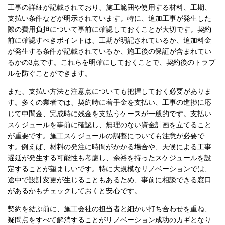
工事の詳細が記載されており、施工範囲や使用する材料、工期、
支払い条件などが明示されています。特に、追加工事が発生した
際の費用負担について事前に確認しておくことが大切です。契約
前に確認すべきポイントは、工期が明記されているか、追加料金
が発生する条件が記載されているか、施工後の保証が含まれてい
るかの3点です。これらを明確にしておくことで、契約後のトラブ
ルを防ぐことができます。
また、支払い方法と注意点についても把握しておく必要がありま
す。多くの業者では、契約時に着手金を支払い、工事の進捗に応
じて中間金、完成時に残金を支払うケースが一般的です。支払い
スケジュールを事前に確認し、無理のない資金計画を立てること
が重要です。施工スケジュールの調整についても注意が必要で
す。例えば、材料の発注に時間がかかる場合や、天候による工事
遅延が発生する可能性も考慮し、余裕を持ったスケジュールを設
定することが望ましいです。特に大規模なリノベーションでは、
途中で設計変更が生じることもあるため、事前に相談できる窓口
があるかもチェックしておくと安心です。
契約を結ぶ前に、施工会社の担当者と細かい打ち合わせを重ね、
疑問点をすべて解消することがリノベーション成功のカギとなり