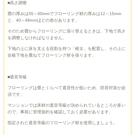
■高さ調整
畳の厚みは
55
～
60mm
でフローリング材の厚みは
12
～
15mm
と、
40
～
48mm
ほどの差があります。
そのため畳からフローリングに張り替えるときは、下地で高さ
を調整しなければなりません。
下地の上に床を支える役割を持つ「根太」を配置し、その上に
合板下地を重ねてフローリング材を張ります。
■遮音等級
フローリングは畳とくらべて遮音性が低いため、防音対策が必
須です。
マンションでは床材の遮音等級が決められているところが多い
ので、事前に管理規約を確認しておく必要があります。
指定された遮音等級のフローリング材を使用しましょう。