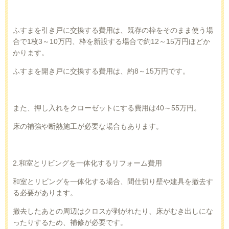
ふすまを引き戸に交換する費用は、既存の枠をそのまま使う場
合で
1
枚
3
～
10
万円、枠を新設する場合で約
12
～
15
万円ほどか
かります。
ふすまを開き戸に交換する費用は、約
8
～
15
万円です。
また、押し入れをクローゼットにする費用は
40
～
55
万円。
床の補強や断熱施工が必要な場合もあります。
2.
和室とリビングを一体化するリフォーム費用
和室とリビングを一体化する場合、間仕切り壁や建具を撤去す
る必要があります。
撤去したあとの周辺はクロスが剥がれたり、床がむき出しにな
ったりするため、補修が必要です。