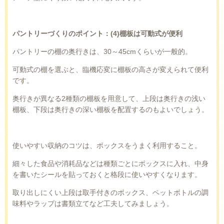
パントリーづくりのポイント：
(4)
棚板は可動式が便利
パントリーの棚の奥行きは、
30
～
45cm
くらいが一般的。
可動式の棚を選ぶと、臨機応変に棚板の高さが変えられて便利
です。
奥行きが異なる
2
種類の棚板を用意して、上段は奥行きの浅い
棚板、下段は奥行きの深い棚板を配置するのもよいでしょう。
使いやすい収納のコツは、ボックスをうまく利用すること。
細々した食品や消耗品などは種類ごとにボックスに入れ、中身
を書いたシールを貼っておくと格段に使いやすくなります。
取り出しにくい上段は取手付きのボックス、ペットボトルの調
味料やラップは書類立てなど工夫してみましょう。